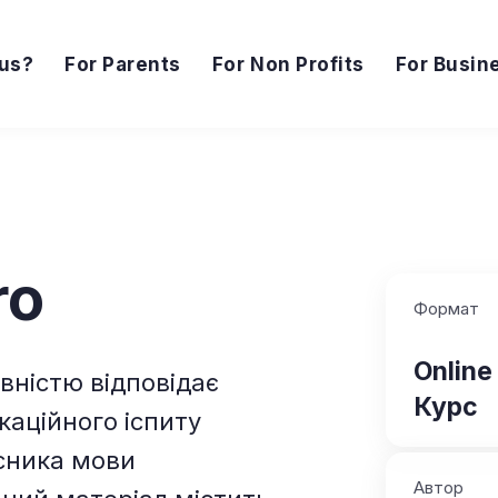
us?
For Parents
For Non Profits
For Busin
ro
Формат
Online
вністю відповідає
Курс
каційного іспиту
асника мови
Автор