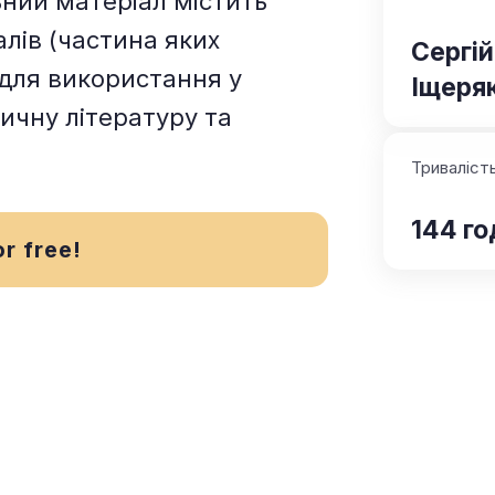
ний матеріал містить
алів (частина яких
Сергій
для використання у
Іщеря
ичну літературу та
Триваліст
144 г
or free!