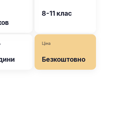
8-11 клас
ков
ь
Ціна
одини
Безкоштовно