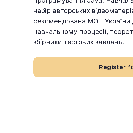
програмування Java. Навчаль
набір авторських відеоматері
рекомендована МОН України 
навчальному процесі), теорет
збірники тестових завдань.
Register f