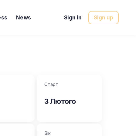
ess
News
Sign in
Sign up
Старт
3 Лютого
Вік